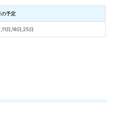
月の予定
,11日,18日,25日