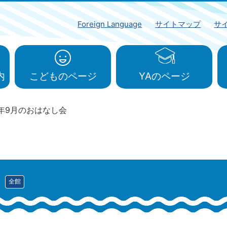
Foreign Language
サイトマップ
サ
内
こどものページ
YAのページ
5年9月のおはなし会
全館