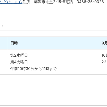
などはこちら
住所 藤沢市辻堂2-15-8
電話 0466-35-0028
ら）
日時
9
第2水曜日
10
第4火曜日
2
午前10時30分から11時まで