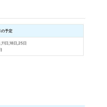
月の予定
,11日,18日,25日
日