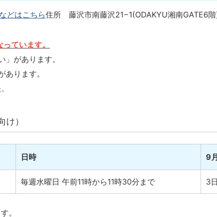
などはこちら
住所 藤沢市南藤沢21−1(ODAKYU湘南GATE6階
なっています。
い」があります。
があります。
た。
向け）
日時
9
毎週水曜日 午前11時から11時30分まで
3日
ます。