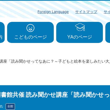
Foreign Language
サイトマップ
サ
内
こどものページ
YAのページ
せ講座「読み聞かせってなあに？～子どもと絵本を楽しみたい大
書館共催 読み聞かせ講座「読み聞かせ
た
全館