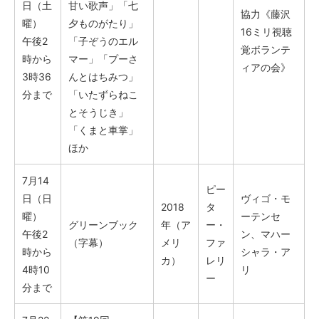
日（土
甘い歌声」「七
協力《藤沢
曜）
夕ものがたり」
16ミリ視聴
午後2
「子ぞうのエル
覚ボランテ
時から
マー」「プーさ
ィアの会》
3時36
んとはちみつ」
分まで
「いたずらねこ
とそうじき」
「くまと車掌」
ほか
7月14
ピー
日（日
ヴィゴ・モ
2018
タ
曜）
ーテンセ
グリーンブック
年（ア
ー・
午後2
ン、マハー
（字幕）
メリ
ファ
時から
シャラ・ア
カ）
レリ
4時10
リ
ー
分まで