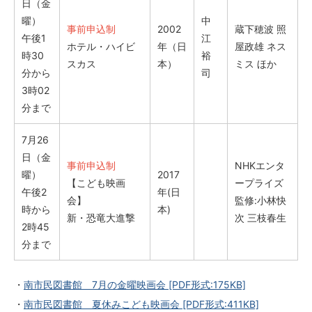
日（金
曜）
中
事前申込制
2002
蔵下穂波 照
午後1
江
ホテル・ハイビ
年（日
屋政雄 ネス
時30
裕
スカス
本）
ミス ほか
分から
司
3時02
分まで
7月26
日（金
事前申込制
NHKエンタ
曜）
2017
【こども映画
ープライズ
午後2
年(日
会】
監修:小林快
時から
本)
新・恐竜大進撃
次 三枝春生
2時45
分まで
・
南市民図書館 7月の金曜映画会
[PDF形式:175KB]
・
南市民図書館 夏休みこども映画会
[PDF形式:411KB]