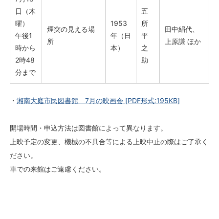
日（木
五
曜）
1953
所
煙突の見える場
田中絹代、
午後1
年（日
平
所
上原謙 ほか
時から
本）
之
2時48
助
分まで
・
湘南大庭市民図書館 7月の映画会
[PDF形式:195KB]
開場時間・申込方法は図書館によって異なります。
上映予定の変更、機械の不具合等による上映中止の際はご了承く
ださい。
車での来館はご遠慮ください。