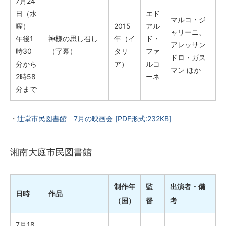
7月24
日（水
エド
マルコ・ジ
曜）
2015
アル
ャリーニ、
午後1
神様の思し召し
年（イ
ド・
アレッサン
時30
（字幕）
タリ
ファ
ドロ・ガス
分から
ア）
ルコ
マン ほか
2時58
ーネ
分まで
・
辻堂市民図書館 7月の映画会
[PDF形式:232KB]
湘南大庭市民図書館
制作年
監
出演者・備
日時
作品
（国）
督
考
7月18