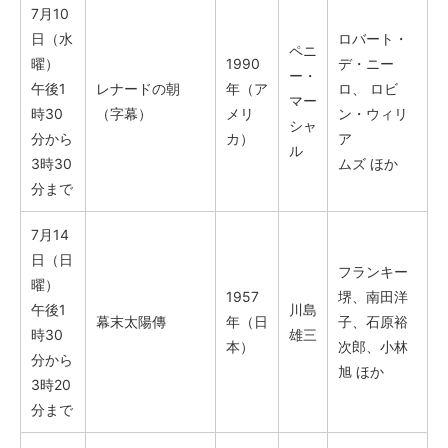
7月10
日（水
ロバート・
ペニ
曜）
1990
デ・ニー
ー・
午後1
レナードの朝
年（ア
ロ、 ロビ
マー
時30
（字幕）
メリ
ン・ウィリ
シャ
分から
カ）
ア
ル
3時30
ムズ ほか
分まで
7月14
日（日
フランキー
曜）
1957
堺、南田洋
午後1
川島
幕末太陽傳
年（日
子、石原裕
時30
雄三
本）
次郎、小林
分から
旭 ほか
3時20
分まで