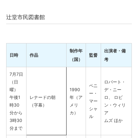
辻堂市民図書館
制作年
出演者・備
日時
作品
監督
（国）
考
7月7日
（日
ロバート・
ペニ
曜）
1990
デ・ニー
ー・
午後1
レナードの朝
年（ア
ロ、 ロビ
マー
時30
（字幕）
メリ
ン・ウィリ
シャ
分から
カ）
ア
ル
3時30
ムズ ほか
分まで