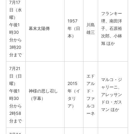
7月17
日（水
フランキー
曜）
1957
堺、南田洋
午後1
川島
幕末太陽傳
年（日
子、石原裕
時30
雄三
本）
次郎、小林
分から
旭 ほか
3時20
分まで
7月21
日（日
エド
マルコ・ジ
曜）
2015
アル
ャリーニ、
午後1
神様の思し召し
年（イ
ド・
アレッサン
時30
（字幕）
タリ
ファ
ドロ・ガス
分から
ア）
ルコ
マン ほか
2時58
ーネ
分まで