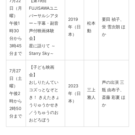
7月22
【第19回
日（月
FUJISAWAユニ
曜）
バーサルシアタ
2019
要田 禎子、
午後1
ー～字幕・副音
松本
年（日
蛍 雪次朗 ほ
時30
声付映画体験
動
本）
か
分から
会】
3時45
星に語りて ～
分まで
Starry Sky～
【子ども映画
7月27
会】
日（土
おしりたんてい
声の出演 三
曜）
2023
コズっとなぞと
三上
瓶 由布子、
午後2
年（日
き！ きえたきょ
雅人
斎藤 彩夏 ほ
時から
本）
うりゅうかせき
か
2時50
／うちゅうのお
分まで
おどろぼう