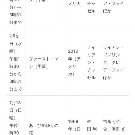
メリカ
チャ
ア・フォイ
分から
ゼル
ほか
3時51
分まで
7月9
日（水
デイ
ライアン・
曜）
2018
ミア
ゴズリン
午後1
ファースト・マ
年（ア
ン・
グ、クレ
時30
ン（字幕）
メリ
チャ
ア・フォイ
分から
カ）
ゼル
ほか
3時51
分まで
7月13
日（日
曜）
1968
舛
吉永 小百
午後1
あゝひめゆりの
年（日
田 利
合、浜田 光
時30
塔