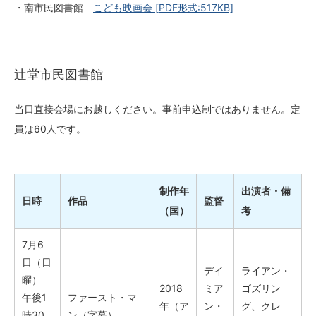
・南市民図書館
こども映画会
[PDF形式:517KB]
辻堂市民図書館
当日直接会場にお越しください。事前申込制ではありません。定
員は60人です。
制作年
出演者・備
日時
作品
監督
（国）
考
7月6
日（日
デイ
ライアン・
曜）
2018
ミア
ゴズリン
午後1
ファースト・マ
年（ア
ン・
グ、クレ
時30
ン（字幕）