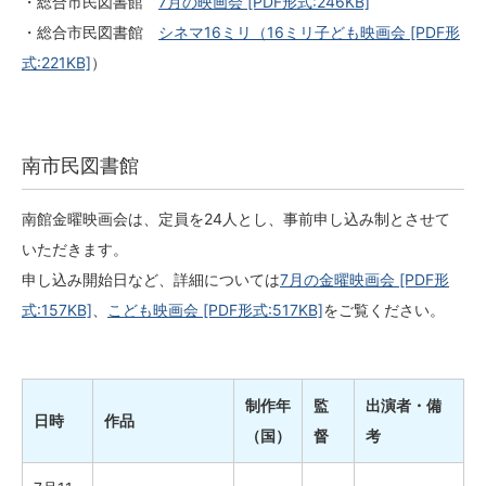
・総合市民図書館
7月の映画会
[PDF形式:246KB]
・総合市民図書館
シネマ16ミリ（16ミリ子ども映画会
[PDF形
式:221KB]
）
南市民図書館
南館金曜映画会は、定員を24人とし、事前申し込み制とさせて
いただきます。
申し込み開始日など、詳細については
7月の金曜映画会
[PDF形
式:157KB]
、
こども映画会
[PDF形式:517KB]
をご覧ください。
制作年
監
出演者・備
日時
作品
（国）
督
考