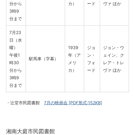
分から
カ）
ード
ヴァ ほか
3時9
分まで
7月23
日（水
曜）
1939
ジョ
ジョン・ウ
午後1
年（ア
ン・
ェイン、ク
駅馬車（字幕）
時30
メリ
フォ
レア・トレ
分から
カ）
ード
ヴァ ほか
3時9
分まで
・辻堂市民図書館
7月の映画会
[PDF形式:152KB]
湘南大庭市民図書館