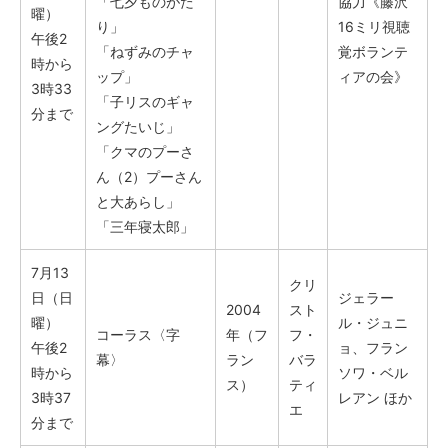
「七夕ものがた
協力《藤沢
曜）
り」
16ミリ視聴
午後2
「ねずみのチャ
覚ボランテ
時から
ップ」
ィアの会》
3時33
「子リスのギャ
分まで
ングたいじ」
「クマのプーさ
ん（2）プーさん
と大あらし」
「三年寝太郎」
7月13
クリ
日（日
ジェラー
2004
スト
曜）
ル・ジュニ
コーラス〈字
年（フ
フ・
午後2
ョ、フラン
幕〉
ラン
バラ
時から
ソワ・ベル
ス）
ティ
3時37
レアン ほか
エ
分まで