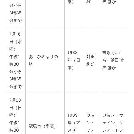
本）
雄
夫 ほか
分から
3時35
分まで
7月16
日（水
曜）
1968
吉永 小百
午後1
あゝひめゆりの
舛田
年（日
合、浜田 光
時30
塔
利雄
本）
夫 ほか
分から
3時35
分まで
7月20
日（日
曜）
1939
ジョ
ジョン・ウ
午後1
年（ア
ン・
ェイン、ク
駅馬車（字幕）
時30
メリ
フォ
レア・トレ