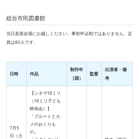
総合市民図書館
当日直接会場にお越しください。事前申込制ではありません。定
員は80人です。
制作年
出演者・備
日時
作品
監督
（国）
考
【シネマ16ミリ
（16ミリ子ども
映画会）】
「プルートとカ
メのおくりも
7月5
の」
日（土