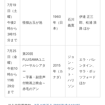
7月19
日（土
曜）
1960
伊達 正三
石川
午後2
怪猫お玉が池
年（日
郎、松浦 浪
義寛
時から
本）
路 ほか
3時15
分まで
7月25
第20回
日（金
ジョ
FUJISAWAユニ
エラ・バレ
曜）
ン・
バーサルシアタ
2015
ンタイン、
午前10
ケン
ー
年（カ
サラ・ボッ
時から
ト・
～字幕・副音声
ナダ）
ツフォード
11時
ハリ
付映画上映会～
ほか
29分
ソン
赤毛のアン
まで