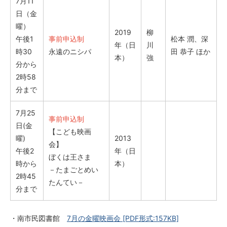
7月11
日（金
曜）
2019
柳
午後1
事前申込制
松本 潤、深
年（日
川
時30
永遠のニシパ
田 恭子 ほか
本）
強
分から
2時58
分まで
7月25
事前申込制
日(金
【こども映画
曜)
2013
会】
午後2
年（日
ぼくは王さま
時から
本）
－たまごとめい
2時45
たんてい－
分まで
・南市民図書館
7月の金曜映画会
[PDF形式:157KB]