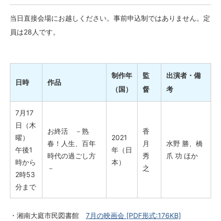
当日直接会場にお越しください。事前申込制ではありません。定
員は28人です。
制作年
監
出演者・備
日時
作品
（国）
督
考
7月17
日（木
お終活 －熟
香
曜）
2021
春！人生、百年
月
水野 勝、橋
午後1
年（日
時代の過ごし方
秀
爪 功 ほか
時から
本）
－
之
2時53
分まで
・湘南大庭市民図書館
7月の映画会
[PDF形式:176KB]