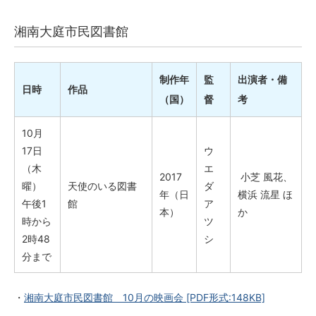
湘南大庭市民図書館
制作年
監
出演者・備
日時
作品
（国）
督
考
10月
17日
ウ
（木
エ
2017
小芝 風花、
曜）
天使のいる図書
ダ
年（日
横浜 流星 ほ
午後1
館
ア
本）
か
時から
ツ
2時48
シ
分まで
・
湘南大庭市民図書館 10月の映画会
[PDF形式:148KB]