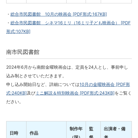
・
総合市民図書館 10月の映画会
[PDF形式:167KB]
・
総合市民図書館 シネマ16ミリ（16ミリ子ども映画会）
[PDF
形式:107KB]
南市民図書館
2024年6月から南館金曜映画会は、定員を24人とし、事前申し
込み制とさせていただきます。
申し込み開始日など、詳細については
10月の金曜映画会
[PDF形
式:240KB]
及び
ミニ解説＆特別映画会
[PDF形式:243KB]
をご覧く
ださい。
制作年
監
出演者・備
日時
作品
（国）
督
考