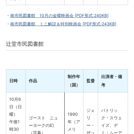
・
南市民図書館 10月の金曜映画会
[PDF形式:240KB]
・
南市民図書館 ミニ解説＆特別映画会
[PDF形式:243KB]
辻堂市民図書館
制作年
出演者・備
日時
作品
監督
（国）
考
10月6
日（日
ジェ
パトリッ
曜）
1990
ゴースト ニュ
リ
ク・スウェ
午後1
年（ア
ーヨークの幻
ー・
イズ、デ
時30
メリ
（字幕）
ザッ
ミ・ムーア