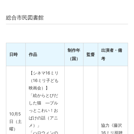
総合市民図書館
制作年
出演者・備
日時
作品
監督
（国）
考
【シネマ16ミリ
（16ミリ子ども
映画会）】
「絵からとびだ
した猫 ―ブル
っとこわい！お
10月5
ばけの話（アニ
日（土
メ）」
協力《藤沢
曜）
「ハロウィンの
16ミリ視聴