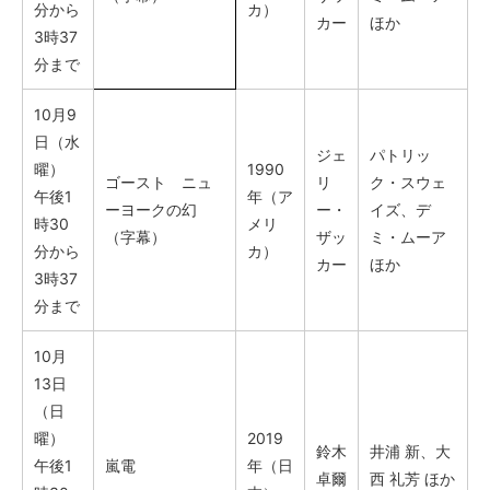
分から
カ）
カー
ほか
3時37
分まで
10月9
日（水
ジェ
パトリッ
曜）
1990
ゴースト ニュ
リ
ク・スウェ
午後1
年（ア
ーヨークの幻
ー・
イズ、デ
時30
メリ
（字幕）
ザッ
ミ・ムーア
分から
カ）
カー
ほか
3時37
分まで
10月
13日
（日
曜）
2019
鈴木
井浦 新、大
午後1
嵐電
年（日
卓爾
西 礼芳 ほか