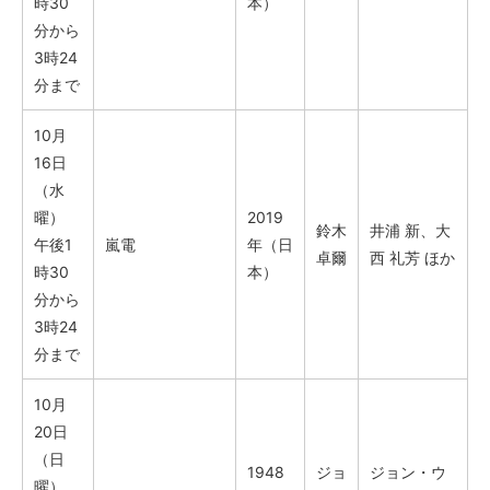
時30
本）
分から
3時24
分まで
10月
16日
（水
曜）
2019
鈴木
井浦 新、大
午後1
嵐電
年（日
卓爾
西 礼芳 ほか
時30
本）
分から
3時24
分まで
10月
20日
（日
1948
ジョ
ジョン・ウ
曜）