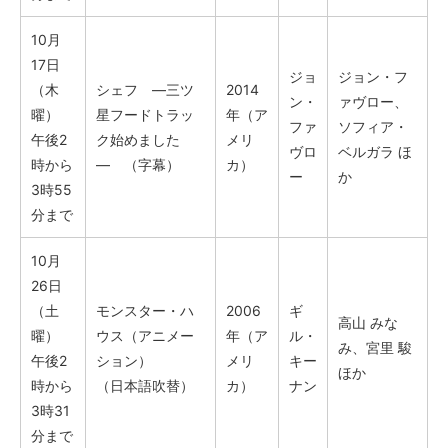
10月
17日
ジョ
ジョン・フ
（木
シェフ ―三ツ
2014
ン・
ァヴロー、
曜）
星フードトラッ
年（ア
ファ
ソフィア・
午後2
ク始めました
メリ
ヴロ
ベルガラ ほ
時から
― （字幕）
カ）
ー
か
3時55
分まで
10月
26日
（土
モンスター・ハ
2006
ギ
高山 みな
曜）
ウス（アニメー
年（ア
ル・
み、宮里 駿
午後2
ション）
メリ
キー
ほか
時から
（日本語吹替）
カ）
ナン
3時31
分まで