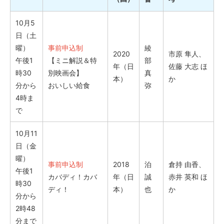
10月5
日（土
曜）
事前申込制
綾
2020
市原 隼人、
午後1
【ミニ解説＆特
部
年（日
佐藤 大志 ほ
時30
別映画会】
真
本）
か
分から
おいしい給食
弥
4時ま
で
10月11
日（金
曜）
事前申込制
2018
泊
倉持 由香、
午後1
カバディ！カバ
年（日
誠
赤井 英和 ほ
時30
ディ！
本）
也
か
分から
2時48
分まで