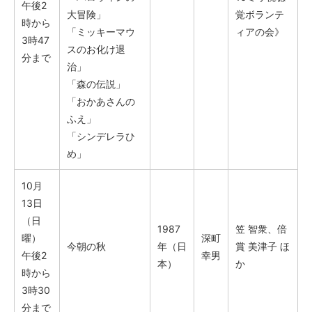
午後2
大冒険」
覚ボランテ
時から
「ミッキーマウ
ィアの会》
3時47
スのお化け退
分まで
治」
「森の伝説」
「おかあさんの
ふえ」
「シンデレラひ
め」
10月
13日
（日
1987
笠 智衆、倍
曜）
深町
今朝の秋
年（日
賞 美津子 ほ
午後2
幸男
本）
か
時から
3時30
分まで