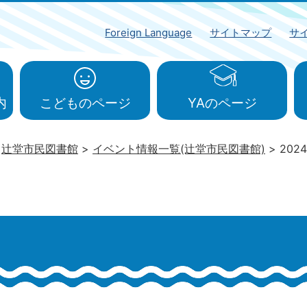
Foreign Language
サイトマップ
サ
内
こどものページ
YAのページ
辻堂市民図書館
イベント情報一覧(辻堂市民図書館)
202