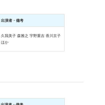
出演者・備考
久我美子 森雅之 宇野重吉 香川京子
ほか
出演者・備考