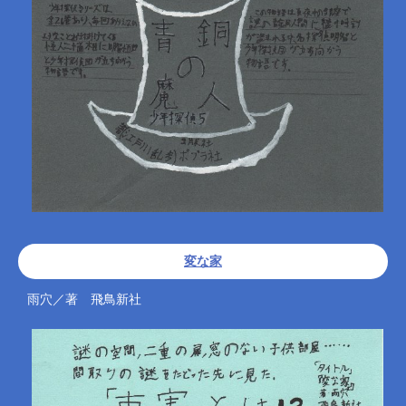
変な家
雨穴／著 飛鳥新社