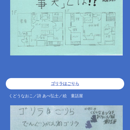
ゴリラはごりら
くどうなおこ／詩 あべ弘士／絵 童話屋