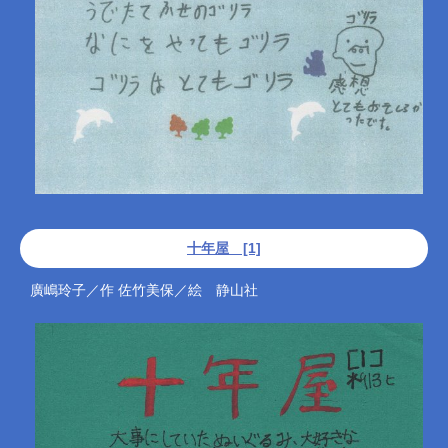
十年屋 [1]
廣嶋玲子／作 佐竹美保／絵 静山社