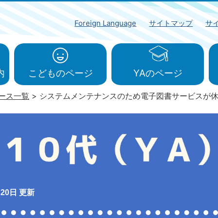
Foreign Language
サイトマップ
サ
内
こどものページ
YAのページ
ュース一覧
システムメンテナンスのため電子図書サービスが
月20日 更新