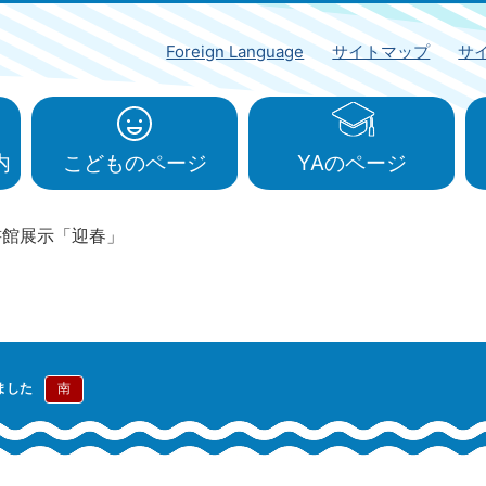
Foreign Language
サイトマップ
サ
内
こどものページ
YAのページ
書館展示「迎春」
ました
南