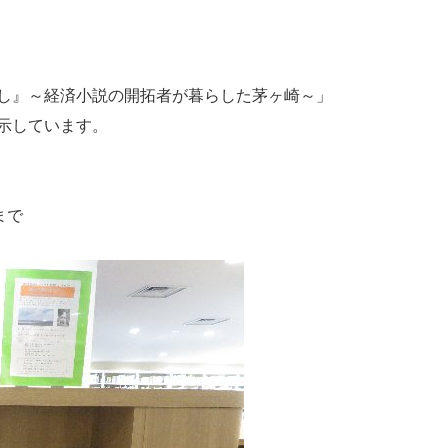
し』～経済小説の開拓者が暮らした茅ヶ崎～」
示しています。
まで