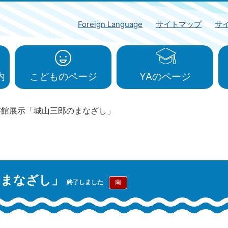
Foreign Language
サイトマップ
サ
内
こどものページ
YAのページ
書館展示「城山三郎のまなざし」
のまなざし」
終了しました
南