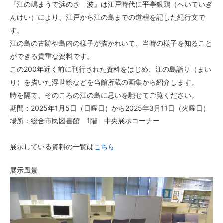
『江の嶋まうで浜のさゞ波』は江戸時代に平亭銀鶏（へいていぎ
んけい）により、江戸から江の島までの道程を記した紀行文で
す。
江の島の古跡や島内の様子が描かれいて、当時の様子を知ること
ができる貴重な資料です。
この200年近く前に刊行された資料をはじめ、江の島詣り（まい
り）を描いた浮世絵などを当館所蔵の画集から紹介します。
時を隔て、そのころの江の島に思いを馳せてご覧ください。
期間：2025年1月5日（日曜日）から2025年3月11日（火曜日）
場所：総合市民図書館 1階 中央展示コーナー
展示している資料の一覧は
こちら
展示風景