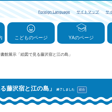
Foreign Language
サイトマップ
サ
内
こどものページ
YAのページ
図書館展示「絵図で見る藤沢宿と江の島」
見る藤沢宿と江の島」
終了しました
総合